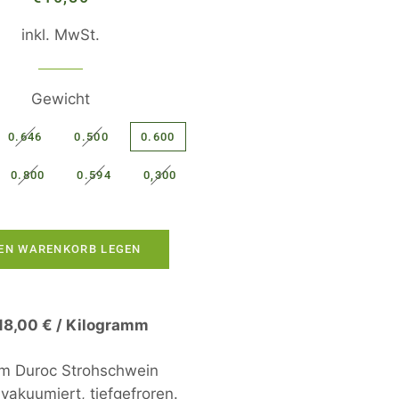
Preis
inkl. MwSt.
Gewicht
0.646
0.500
0.600
0.800
0.594
0,300
DEN WARENKORB LEGEN
18,00 € / Kilogramm
om Duroc Strohschwein
vakuumiert, tiefgefroren.