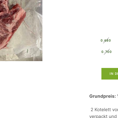
0.680
0.700
IN 
Grundpreis: 
2 Kotelett v
verpackt und 