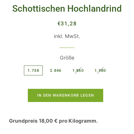
Schottischen Hochlandrind
Normaler
Sonderpreis
€31,28
Preis
inkl. MwSt.
Größe
1.738
2.846
1.860
1.980
IN DEN WARENKORB LEGEN
Grundpreis 18,00 € pro Kilogramm.